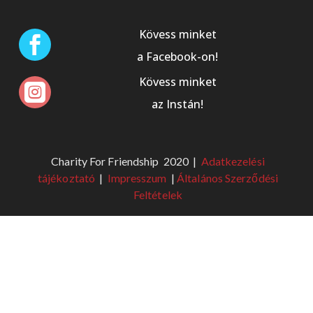
Kövess minket

a Facebook-on!
Kövess minket

az Instán!
Charity For Friendship 2020 |
Adatkezelési
tájékoztató
|
Impresszum
|
Általános Szerződési
Feltételek