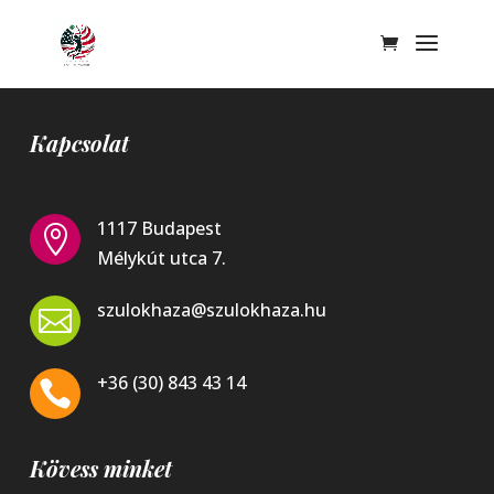
Kapcsolat
1117 Budapest

Mélykút utca 7.
szulokhaza@szulokhaza.hu

+36 (30) 843 43 14

Kövess minket