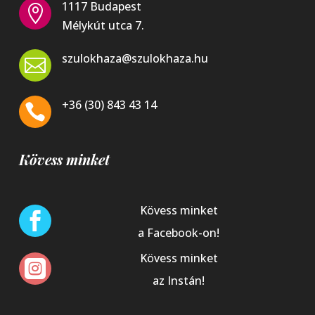
1117 Budapest

Mélykút utca 7.
szulokhaza@szulokhaza.hu

+36 (30) 843 43 14

Kövess minket
Kövess minket

a Facebook-on!
Kövess minket

az Instán!