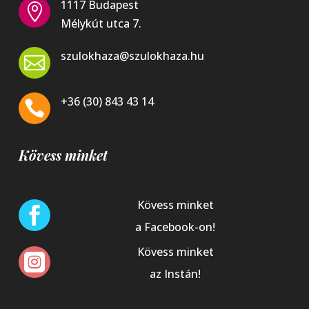
1117 Budapest

Mélykút utca 7.
szulokhaza@szulokhaza.hu

+36 (30) 843 43 14

Kövess minket
Kövess minket

a Facebook-on!
Kövess minket

az Instán!