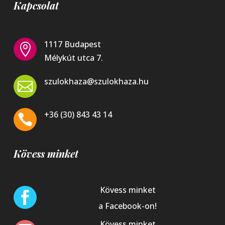
Kapcsolat
1117 Budapest

Mélykút utca 7.
szulokhaza@szulokhaza.hu

+36 (30) 843 43 14

Kövess minket
Kövess minket

a Facebook-on!
Kövess minket