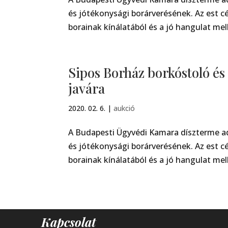
és jótékonysági borárverésének. Az est cé
borainak kínálatából és a jó hangulat mell
Sipos Borház borkóstoló és
javára
2020. 02. 6.
|
aukció
A Budapesti Ügyvédi Kamara díszterme ad
és jótékonysági borárverésének. Az est cé
borainak kínálatából és a jó hangulat mell
Kapcsolat