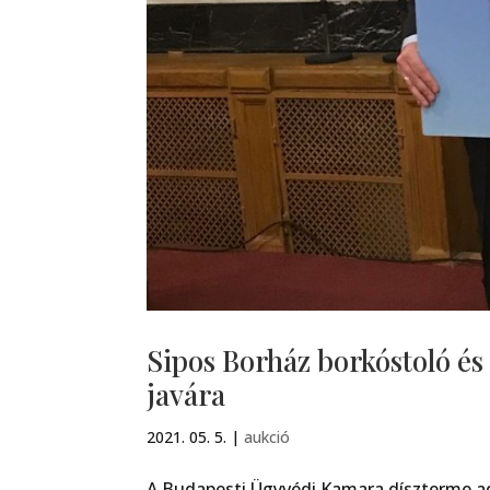
Sipos Borház borkóstoló és
javára
2021. 05. 5.
|
aukció
A Budapesti Ügyvédi Kamara díszterme ad