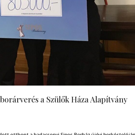
 borárverés a Szülők Háza Alapítvány
ott otthont a badacsonyi Sipos Borház újévi borkóstolójá