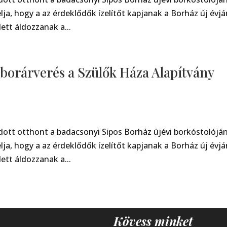
lja, hogy a az érdeklődők ízelítőt kapjanak a Borház új évjá
ett áldozzanak a...
 borárverés a Szülők Háza Alapítvány
ott otthont a badacsonyi Sipos Borház újévi borkóstolójá
lja, hogy a az érdeklődők ízelítőt kapjanak a Borház új évjá
ett áldozzanak a...
Kövess minket