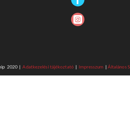

ship 2020 |
Adatkezelési tájékoztató
|
Impresszum
|
Általános 