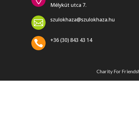
Mélykút utca 7.
szulokhaza@szulokhaza.hu

+36 (30) 843 43 14

Charity For Friend