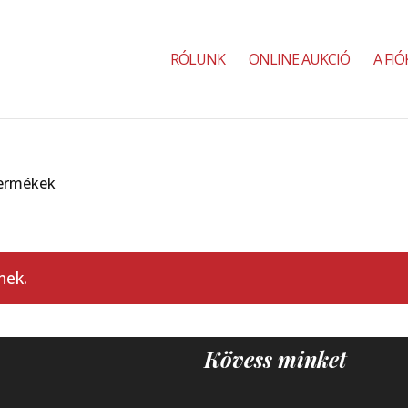
RÓLUNK
ONLINE AUKCIÓ
A FI
termékek
nek.
Kövess minket