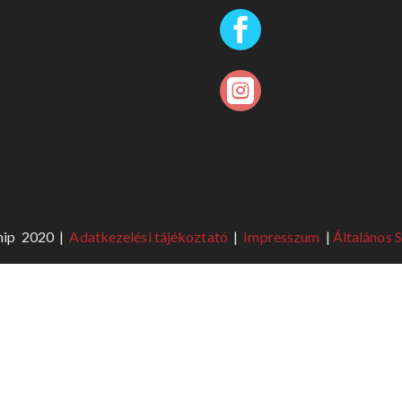


ship 2020 |
Adatkezelési tájékoztató
|
Impresszum
|
Általános 