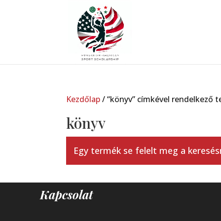
Kezdőlap
/ “könyv” címkével rendelkező 
könyv
Egy termék se felelt meg a keresés
Kapcsolat