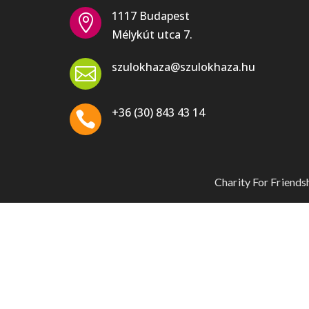
1117 Budapest

Mélykút utca 7.
szulokhaza@szulokhaza.hu

+36 (30) 843 43 14

Charity For Friend