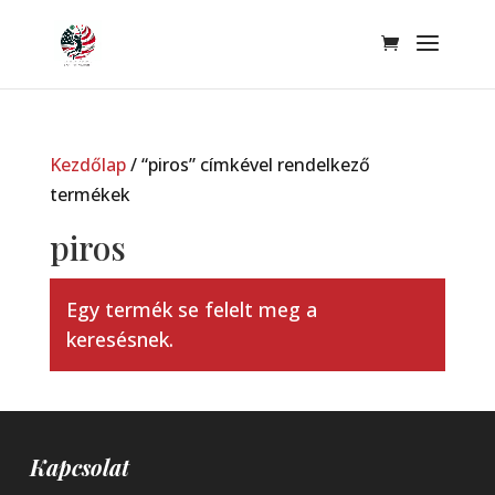
Kezdőlap
/ “piros” címkével rendelkező
termékek
piros
Egy termék se felelt meg a
keresésnek.
Kapcsolat