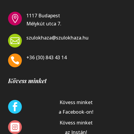
1117 Budapest

Mélykút utca 7.
szulokhaza@szulokhaza.hu

+36 (30) 843 43 14

Kövess minket
Kövess minket

a Facebook-on!
Kövess minket

az Instán!