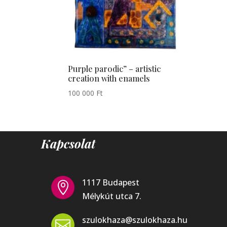
Purple parodic” – artistic
creation with enamels
100 000
Ft
Kapcsolat
1117 Budapest

Mélykút utca 7.
szulokhaza@szulokhaza.hu
